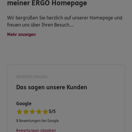
meiner ERGO Homepage
Wir bergrüßen Sie herzlich auf unserer Homepage und
freuen uns über Ihren Besuch.
Mehr anzeigen
Seit 1988 sind wir für Sie vor Ort in Bopfingen unter
dem schönen Ipf - denn ohne gestern kein heute.
Unsere Agentur ist Ihr Partner für Versicherung und
Vorsorge. Wir bieten qualifizierte, vertrauensvolle und
transparente Dienstleistungen, attraktive
BEWERTUNGEN
Versicherungsprodukte, persönliche Betreuung,
Das sagen unsere Kunden
schnelle Schadenregulierung und vielseitigen Service.
Gestalten Sie Ihre Welt, wir managen die Risiken.
Google
5
/
5
Wir sind Ihrer Nähe, vereinbaren Sie einfach einen
5
Bewertungen bei Google
Termin mit mir.
Bewertungen abgeben