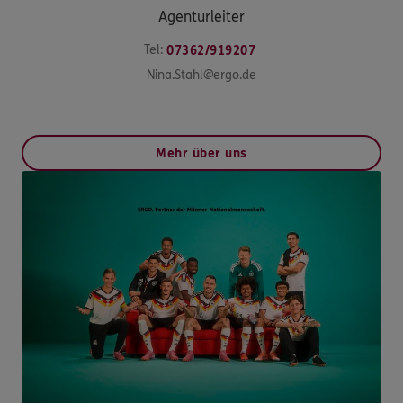
Agenturleiter
Tel:
07362/919207
Nina.Stahl@ergo.de
Mehr über uns