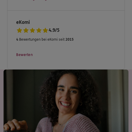
Ihre ERGO Versicherungsagentur, Nina Stahl
Marktplatz 4
eKomi
73441 Bopfingen
4.9
/
5
4
Bewertungen bei eKomi seit
2015
Tel. 07362/919207
Fax: 07362/6296
Bewerten