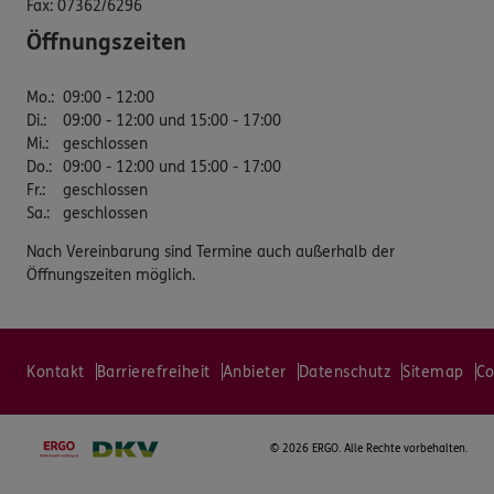
Fax:
07362/6296
Öffnungszeiten
Mo.
:
09:00 - 12:00
Di.
:
09:00 - 12:00 und 15:00 - 17:00
Mi.
:
geschlossen
Do.
:
09:00 - 12:00 und 15:00 - 17:00
Fr.
:
geschlossen
Sa.
:
geschlossen
Nach Vereinbarung sind Termine auch außerhalb der
Öffnungszeiten möglich.
Kontakt
Barrierefreiheit
Anbieter
Datenschutz
Sitemap
Co
©
2026 ERGO. Alle Rechte vorbehalten.