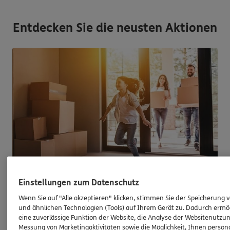
Entdecken Sie die neusten Aktionen
Einstellungen zum Datenschutz
Immobilienfinanzierung
Wenn Sie auf "Alle akzeptieren" klicken, stimmen Sie der Speicherung 
So werden Wohnträume Wirklichkeit
und ähnlichen Technologien (Tools) auf Ihrem Gerät zu. Dadurch ermö
eine zuverlässige Funktion der Website, die Analyse der Websitenutzun
Ganz egal, ob Sie kaufen, bauen oder
Messung von Marketingaktivitäten sowie die Möglichkeit, Ihnen persona